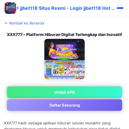
⚡ jjbet118 Situs Resmi - Login jjbet118 Hot Terpercaya ✅
← Kembali ke Beranda
XXX777 – Platform Hiburan Digital Terlengkap dan Inovatif
Unduh APK
Daftar Sekarang
XXX777 hadir sebagai aplikasi hiburan seluler mutakhir yang
dirancang khusus untuk memenuhi kebutuhan gaya hidup digital