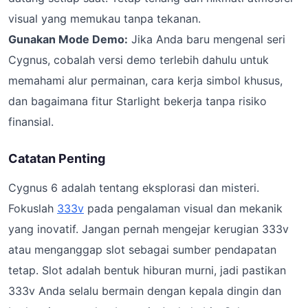
visual yang memukau tanpa tekanan.
Gunakan Mode Demo:
Jika Anda baru mengenal seri
Cygnus, cobalah versi demo terlebih dahulu untuk
memahami alur permainan, cara kerja simbol khusus,
dan bagaimana fitur Starlight bekerja tanpa risiko
finansial.
Catatan Penting
Cygnus 6 adalah tentang eksplorasi dan misteri.
Fokuslah
333v
pada pengalaman visual dan mekanik
yang inovatif. Jangan pernah mengejar kerugian 333v
atau menganggap slot sebagai sumber pendapatan
tetap. Slot adalah bentuk hiburan murni, jadi pastikan
333v Anda selalu bermain dengan kepala dingin dan