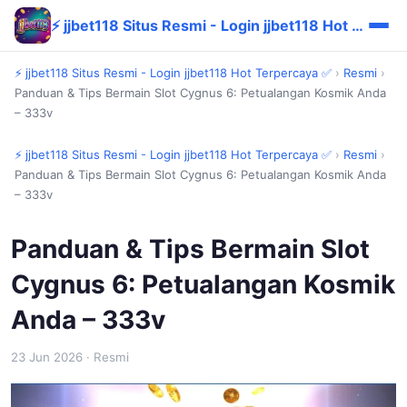
⚡ jjbet118 Situs Resmi - Login jjbet118 Hot Terpercaya ✅
⚡ jjbet118 Situs Resmi - Login jjbet118 Hot Terpercaya ✅
›
Resmi
›
Panduan & Tips Bermain Slot Cygnus 6: Petualangan Kosmik Anda
– 333v
⚡ jjbet118 Situs Resmi - Login jjbet118 Hot Terpercaya ✅
›
Resmi
›
Panduan & Tips Bermain Slot Cygnus 6: Petualangan Kosmik Anda
– 333v
Panduan & Tips Bermain Slot
Cygnus 6: Petualangan Kosmik
Anda – 333v
23 Jun 2026
· Resmi