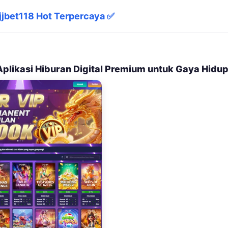
 jjbet118 Hot Terpercaya ✅
Aplikasi Hiburan Digital Premium untuk Gaya Hidu