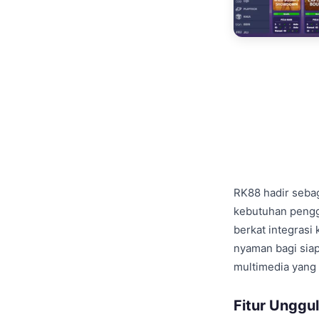
RK88 hadir sebag
kebutuhan pengg
berkat integrasi
nyaman bagi siap
multimedia yang 
Fitur Unggu