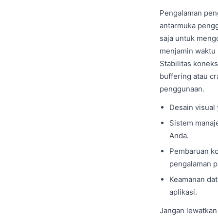
Pengalaman peng
antarmuka penggu
saja untuk mengo
menjamin waktu p
Stabilitas konek
buffering atau c
penggunaan.
Desain visual
Sistem manaje
Anda.
Pembaruan kon
pengalaman p
Keamanan data
aplikasi.
Jangan lewatkan