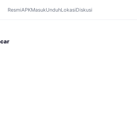
Resmi
APK
Masuk
Unduh
Lokasi
Diskusi
ncar